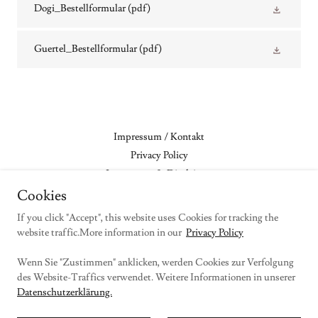
Dogi_Bestellformular
(pdf)
Guertel_Bestellformular
(pdf)
Impressum / Kontakt
Privacy Policy
Impressum & Disclaimer
Hirota Shop AGB / GTC
Cookies
Hirota Datenschutz D / EN
If you click "Accept", this website uses Cookies for tracking the
website traffic.More information in our
Privacy Policy
Shinji & Stefanie Akita
Wenn Sie "Zustimmen" anklicken, werden Cookies zur Verfolgung
des Website-Traffics verwendet. Weitere Informationen in unserer
Herderstraße 17, 65185 Wiesbaden, Germany
Datenschutzerklärung.